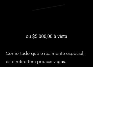
de 5.900,
00
por 12 x 440,
00
ou $5.000,00 à vista
Como tudo que é realmente especial,
este retiro tem poucas vagas.
Queremos garantir a intimidade e
profundidade necessárias para uma
verdadeira transformação acontecer.
* bolsas parciais para homens em
situações de vulnerabilidade
financeira.
Entre em contato.