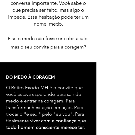
conversa importante. Você sabe o
que precisa ser feito, mas algo o
impede. Essa hesitação pode ter um
nome: medo.
E se o medo não fosse um obstáculo,
mas o seu convite para a coragem?
DO MEDO À CORAGEM
O Retiro Êxodo MH é o convite que
você estava esperando para sair do
medo e entrar na coragem. Para
transformar hesitação em ação. Para
trocar o "e se..." pelo "eu vou". Para
finalmente
viver com a confiança que
todo homem consciente merece ter.